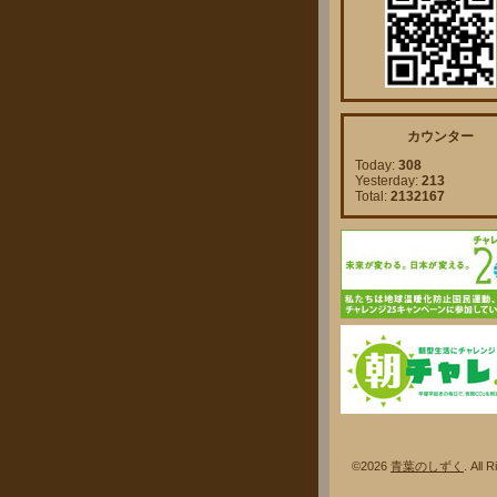
カウンター
Today:
308
Yesterday:
213
Total:
2132167
©2026
青葉のしずく
. A