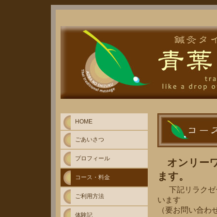
HOME
ごあいさつ
プロフィール
オンリー
ます。
コース・料金
下記リラクゼ
ご利用方法
います
（要お問い合わ
体験記