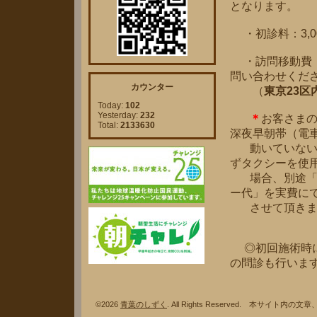
となります。
・初診料：3,0
・訪問移動費：
問い合わせくだ
カウンター
（
東京23区内
Today:
102
Yesterday:
232
＊
お客さまの
Total:
2133630
深夜早朝帯（電
動いていない時
ずタクシーを使
場合、別途「東
ー代」を実費に
させて頂きま
◎初回施術時に
の問診も行いま
©2026
青葉のしずく
. All Rights Reserved. 本サ