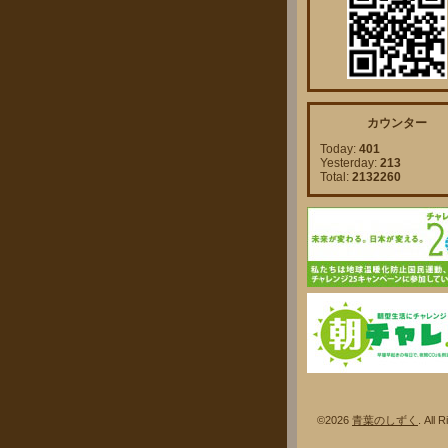
カウンター
Today:
401
Yesterday:
213
Total:
2132260
©2026
青葉のしずく
. A