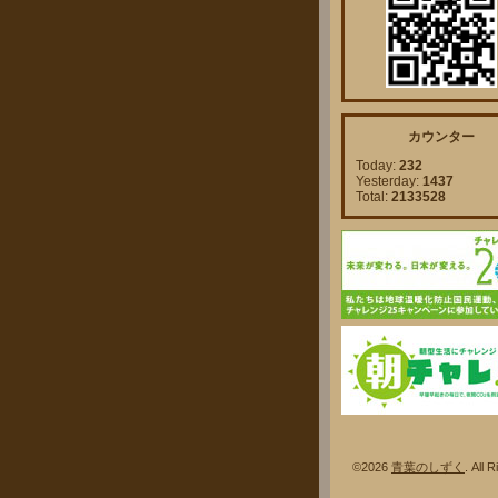
カウンター
Today:
232
Yesterday:
1437
Total:
2133528
©2026
青葉のしずく
. A