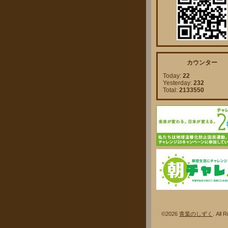
カウンター
Today:
22
Yesterday:
232
Total:
2133550
©2026
青葉のしずく
. A